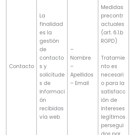
Medidas
La
precontr
finalidad
actuales
es la
(art. 6.1.b
gestión
RGPD)
de
–
contacto
Nombre
Tratamie
Contacto
s y
–
nto es
solicitude
Apellidos
necesari
s de
– Email
o para la
informaci
satisfacc
ón
ión de
recibidas
intereses
vía web
legítimos
persegui
dos por