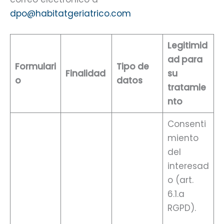
dpo@habitatgeriatrico.com
Legitimid
ad para
Formulari
Tipo de
Finalidad
su
o
datos
tratamie
nto
Consenti
miento
del
interesad
o (art.
6.1.a
RGPD).