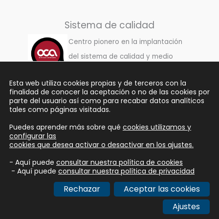
Sistema de calidad
Centro pionero en la implantación
del sistema de calidad y medio
ambiente: 9001/14001 -
NUESTRA
Esta web utiliza cookies propias y de terceros con la
POLÍTICA DE CALIDAD
finalidad de conocer la aceptación o no de las cookies por
parte del usuario así como para recabar datos analíticos
tales como páginas visitadas.
Puedes aprender más sobre qué
cookies utilizamos y
Copyright © 2026 Grupo
configurar las
cookies que desea activar o desactivar en los ajustes.
Hábitat Geriátrico
- Aquí puede
consultar nuestra política de cookies
Aviso legal
- Aquí puede
consultar nuestra política de privacidad
Política de privacidad
Rechazar
Aceptar las cookies
Política de cookies
Ajustes
Autoría de imágenes